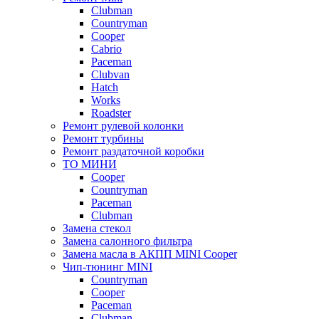
Clubman
Countryman
Cooper
Cabrio
Paceman
Clubvan
Hatch
Works
Roadster
Ремонт рулевой колонки
Ремонт турбины
Ремонт раздаточной коробки
ТО МИНИ
Cooper
Countryman
Paceman
Clubman
Замена стекол
Замена салонного фильтра
Замена масла в АКПП MINI Cooper
Чип-тюнинг MINI
Сountryman
Сooper
Paceman
Clubman