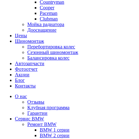
Сountryman
Сooper
Paceman
Clubman
Мойка радиатора
Дооснащение
Цены
Шиномонтаж
Перебортировка колес
Сезонный шиномонтаж
Балансировка колес
Автозапчасти
Фотоотчет
Акции
Блог
Контакты
О нас
Отзывы
Клубная программа
Гарантии
Сервис BMW
Ремонт BMW
BMW 1 серии
BMW 2 серии