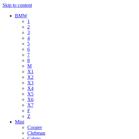
Skip to content
BMW
1
2
3
4
5
6
7
8
M
X1
X2
X3
X4
X5
X6
X7
F
Z
Mini
Cooper
Clubman
Cabrio