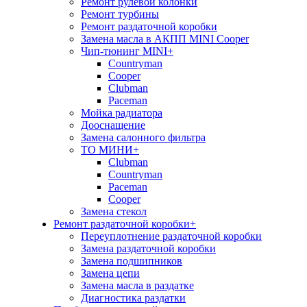
Ремонт рулевой колонки
Ремонт турбины
Ремонт раздаточной коробки
Замена масла в АКПП MINI Cooper
Чип-тюнинг MINI
+
Сountryman
Сooper
Clubman
Paceman
Мойка радиатора
Дооснащение
Замена салонного фильтра
ТО МИНИ
+
Clubman
Countryman
Paceman
Cooper
Замена стекол
Ремонт раздаточной коробки
+
Переуплотнение раздаточной коробки
Замена раздаточной коробки
Замена подшипников
Замена цепи
Замена масла в раздатке
Диагностика раздатки