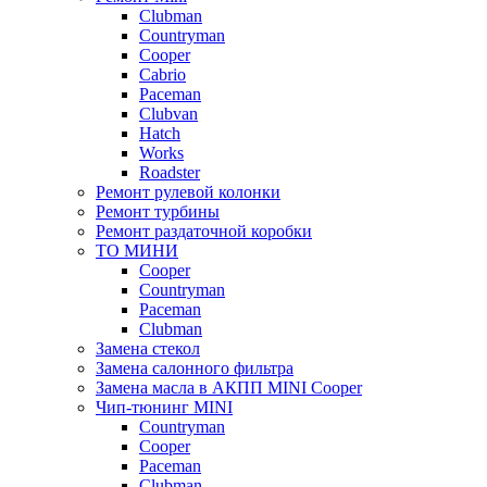
Clubman
Countryman
Cooper
Cabrio
Paceman
Clubvan
Hatch
Works
Roadster
Ремонт рулевой колонки
Ремонт турбины
Ремонт раздаточной коробки
ТО МИНИ
Cooper
Countryman
Paceman
Clubman
Замена стекол
Замена салонного фильтра
Замена масла в АКПП MINI Cooper
Чип-тюнинг MINI
Сountryman
Сooper
Paceman
Clubman