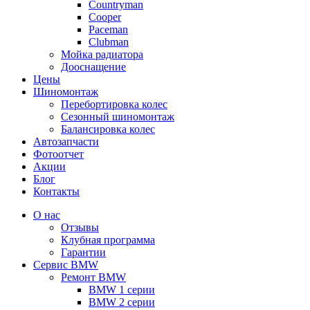
Сountryman
Сooper
Paceman
Clubman
Мойка радиатора
Дооснащение
Цены
Шиномонтаж
Перебортировка колес
Сезонный шиномонтаж
Балансировка колес
Автозапчасти
Фотоотчет
Акции
Блог
Контакты
О нас
Отзывы
Клубная программа
Гарантии
Сервис BMW
Ремонт BMW
BMW 1 серии
BMW 2 серии