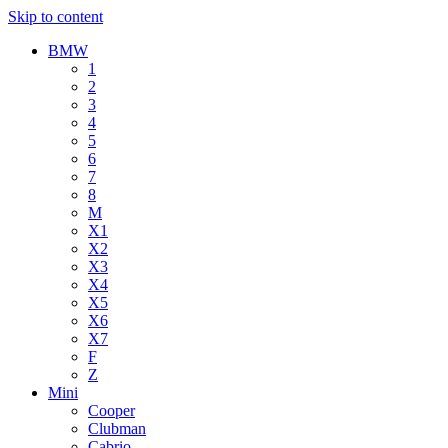
Skip to content
BMW
1
2
3
4
5
6
7
8
M
X1
X2
X3
X4
X5
X6
X7
F
Z
Mini
Cooper
Clubman
Cabrio