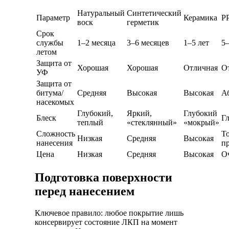
Натуральный
Синтетический
Параметр
Керамика
P
воск
герметик
Срок
службы
1–2 месяца
3–6 месяцев
1–5 лет
5–
летом
Защита от
Хорошая
Хорошая
Отличная
О
УФ
Защита от
битума/
Средняя
Высокая
Высокая
А
насекомых
Глубокий,
Яркий,
Глубокий
Блеск
Г
теплый
«стеклянный»
«мокрый»
Сложность
Т
Низкая
Средняя
Высокая
нанесения
п
Цена
Низкая
Средняя
Высокая
О
Подготовка поверхности
перед нанесением
Ключевое правило: любое покрытие лишь
консервирует состояние ЛКП на момент