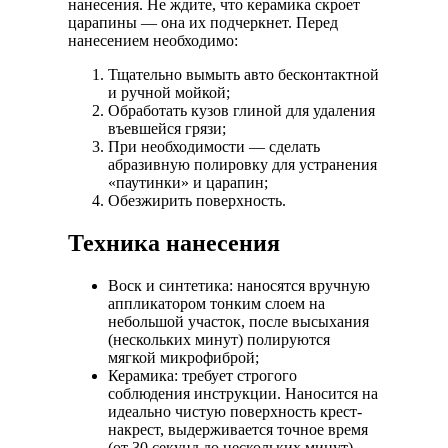
нанесения. Не ждите, что керамика скроет
царапины — она их подчеркнет. Перед
нанесением необходимо:
Тщательно вымыть авто бесконтактной
и ручной мойкой;
Обработать кузов глиной для удаления
въевшейся грязи;
При необходимости — сделать
абразивную полировку для устранения
«паутинки» и царапин;
Обезжирить поверхность.
Техника нанесения
Воск и синтетика:
наносятся вручную
аппликатором тонким слоем на
небольшой участок, после высыхания
(нескольких минут) полируются
мягкой микрофиброй;
Керамика:
требует строгого
соблюдения инструкции. Наносится на
идеально чистую поверхность крест-
накрест, выдерживается точное время
(от 30 секунд до нескольких минут),