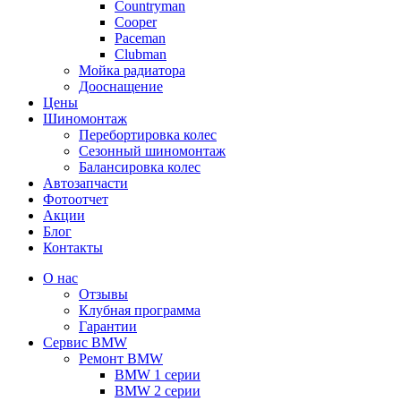
Сountryman
Сooper
Paceman
Clubman
Мойка радиатора
Дооснащение
Цены
Шиномонтаж
Перебортировка колес
Сезонный шиномонтаж
Балансировка колес
Автозапчасти
Фотоотчет
Акции
Блог
Контакты
О нас
Отзывы
Клубная программа
Гарантии
Сервис BMW
Ремонт BMW
BMW 1 серии
BMW 2 серии