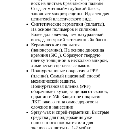
воск из листьев бразильской пальмы.
Создает «теплый» глубокий блеск,
заполняет микротрещины. Идеален для
ценителей классического вида.
Синтетические герметики (силанты).
На основе полимеров и силикона.
Более долговечны, чем натуральный
воск, дают яркий «стеклянный» блеск.
Керамические покрытия
(нанокерамика).
На основе диоксида
кремния (SiO₂). Образуют твердую
пленку толщиной в несколько микрон,
химически сцепляясь с лаком.
Полиуретановые покрытия и PPF
(пленка).
Самый надежный способ
механической защиты.
Полиуретановая пленка (PPF)
оборачивает кузов, защищая от сколов,
царапин и УФ. Защитное покрытие
ЛКП такого типа самое дорогое и
сложное в нанесении.
Spray-wax и спрей-герметики.
Быстрые
средства для поддержания уже
нанесенного покрытия или для
экспресс-защиты на 1-2 мойки.