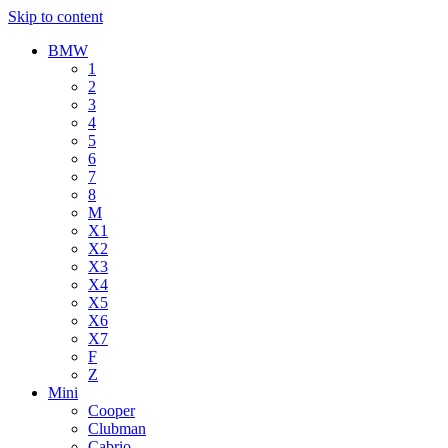
Skip to content
BMW
1
2
3
4
5
6
7
8
M
X1
X2
X3
X4
X5
X6
X7
F
Z
Mini
Cooper
Clubman
Cabrio