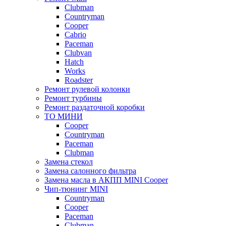
Clubman
Countryman
Cooper
Cabrio
Paceman
Clubvan
Hatch
Works
Roadster
Ремонт рулевой колонки
Ремонт турбины
Ремонт раздаточной коробки
ТО МИНИ
Cooper
Countryman
Paceman
Clubman
Замена стекол
Замена салонного фильтра
Замена масла в АКПП MINI Cooper
Чип-тюнинг MINI
Сountryman
Сooper
Paceman
Clubman