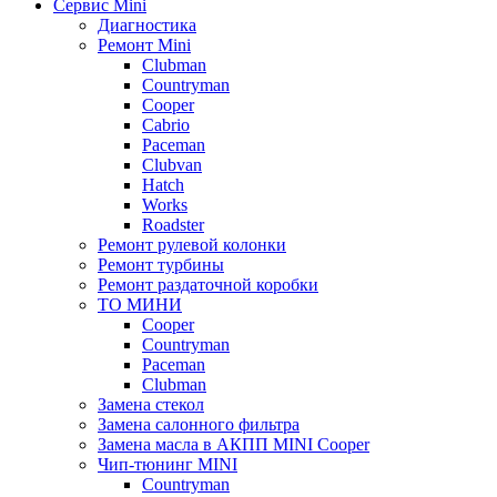
Сервис Mini
Диагностика
Ремонт Mini
Clubman
Countryman
Cooper
Cabrio
Paceman
Clubvan
Hatch
Works
Roadster
Ремонт рулевой колонки
Ремонт турбины
Ремонт раздаточной коробки
ТО МИНИ
Cooper
Countryman
Paceman
Clubman
Замена стекол
Замена салонного фильтра
Замена масла в АКПП MINI Cooper
Чип-тюнинг MINI
Сountryman