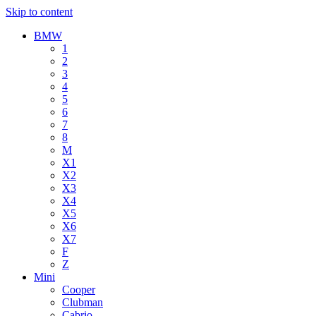
Skip to content
BMW
1
2
3
4
5
6
7
8
M
X1
X2
X3
X4
X5
X6
X7
F
Z
Mini
Cooper
Clubman
Cabrio