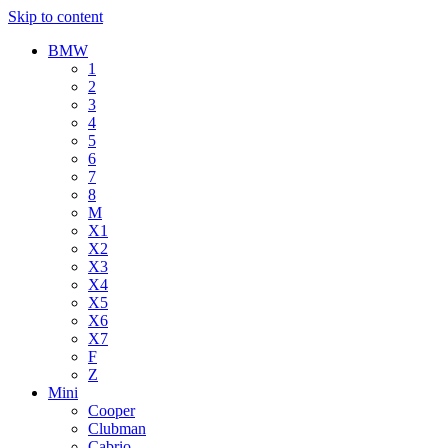
Skip to content
BMW
1
2
3
4
5
6
7
8
M
X1
X2
X3
X4
X5
X6
X7
F
Z
Mini
Cooper
Clubman
Cabrio