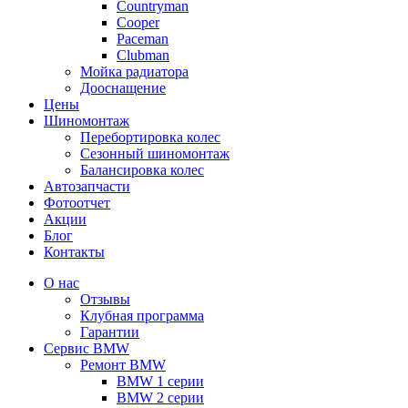
Сountryman
Сooper
Paceman
Clubman
Мойка радиатора
Дооснащение
Цены
Шиномонтаж
Перебортировка колес
Сезонный шиномонтаж
Балансировка колес
Автозапчасти
Фотоотчет
Акции
Блог
Контакты
О нас
Отзывы
Клубная программа
Гарантии
Сервис BMW
Ремонт BMW
BMW 1 серии
BMW 2 серии