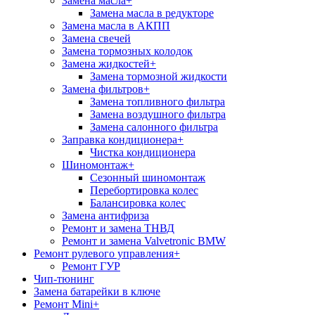
Замена масла
+
Замена масла в редукторе
Замена масла в АКПП
Замена свечей
Замена тормозных колодок
Замена жидкостей
+
Замена тормозной жидкости
Замена фильтров
+
Замена топливного фильтра
Замена воздушного фильтра
Замена салонного фильтра
Заправка кондиционера
+
Чистка кондиционера
Шиномонтаж
+
Сезонный шиномонтаж
Перебортировка колес
Балансировка колес
Замена антифриза
Ремонт и замена ТНВД
Ремонт и замена Valvetronic BMW
Ремонт рулевого управления
+
Ремонт ГУР
Чип-тюнинг
Замена батарейки в ключе
Ремонт Mini
+