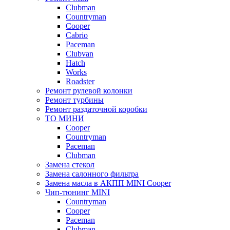
Clubman
Countryman
Cooper
Cabrio
Paceman
Clubvan
Hatch
Works
Roadster
Ремонт рулевой колонки
Ремонт турбины
Ремонт раздаточной коробки
ТО МИНИ
Cooper
Countryman
Paceman
Clubman
Замена стекол
Замена салонного фильтра
Замена масла в АКПП MINI Cooper
Чип-тюнинг MINI
Сountryman
Сooper
Paceman
Clubman