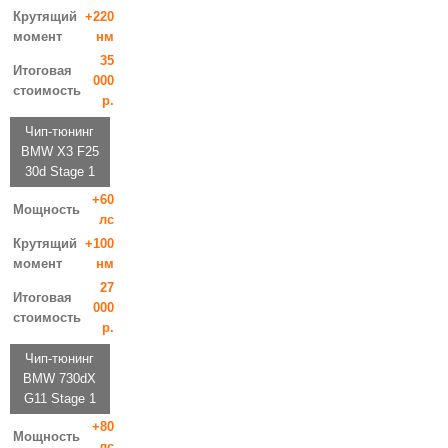
Крутящий
+220
момент
нм
35
Итоговая
000
стоимость
р.
Чип-тюнинг
BMW X3 F25
30d Stage 1
+60
Мощность
лс
Крутящий
+100
момент
нм
27
Итоговая
000
стоимость
р.
Чип-тюнинг
BMW 730dX
G11 Stage 1
+80
Мощность
лс