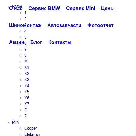
Skip
BMW
О нас
Сервис BMW
Сервис Mini
Цены
to
1
content
2
Шиномонтаж
3
Автозапчасти
Фотоотчет
4
5
Акции
Блог
Контакты
6
7
8
M
X1
X2
X3
X4
X5
X6
X7
F
Z
Mini
Cooper
Clubman