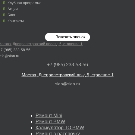
Клубная программа
Акции
Блог
Контакты
Заказать звонок
Москва, Днепропетровский проезд 5, строение 1
+7 (985) 233-58-56
info@sian.ru
+7 (985) 233-58-56
Москва, Днепропетровский пр-д 5, строение 1
sian@sian.ru
Ремонт Mini
Ремонт BMW
Калькулятор ТО BMW
Ремонт в рассрочку